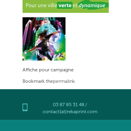
Affiche pour campagne
Bookmark the
permalink
.
03 87 85 31 48 /
contact[at]rekaprint.com